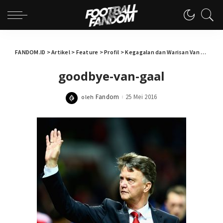
FANDOM.ID
>
Artikel
>
Feature
>
Profil
>
Kegagalan dan Warisan Van Gaal
>
g
goodbye-van-gaal
Fandom
25 Mei 2016
oleh
Posted
by