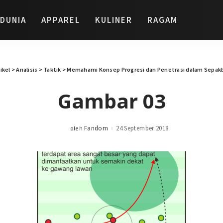
DUNIA
APPAREL
KULINER
RAGAM
ikel
>
Analisis
>
Taktik
>
Memahami Konsep Progresi dan Penetrasi dalam Sepak
Gambar 03
Fandom
24 September 2018
oleh
Posted
by