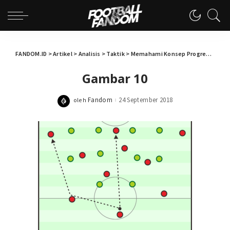
FANDOM.ID
>
Artikel
>
Analisis
>
Taktik
>
Memahami Konsep Progresi dan Penetrasi dalam Sepakbola
Gambar 10
Fandom
24 September 2018
oleh
Posted
by