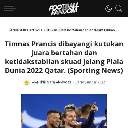
FANDOM.ID
>
Artikel
>
Kutukan Juara Bertahan dan Ketidakstabilan Prancis di Piala Dunia 2022
Timnas Prancis dibayangi kutukan
juara bertahan dan
ketidakstabilan skuad jelang Piala
Dunia 2022 Qatar. (Sporting News)
Iklil Mara Abidyoga
19 November 2022
oleh
Posted
by