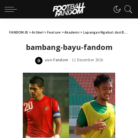
FANDOM.ID
>
Artikel
>
Feature
>
Akademi
>
Lapangan Ngebul: dari Bambang Pamungkas hingga Bayu Pradana
bambang-bayu-fandom
Fandom
11 Desember 2016
oleh
Posted
by