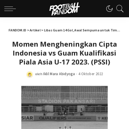
FANDOM.ID
>
Artikel
>
Libas Guam 14 Gol, Awal Sempurna untuk Timnas Indonesia U-17
Momen Mengheningkan Cipta
Indonesia vs Guam Kualifikasi
Piala Asia U-17 2023. (PSSI)
Iklil Mara Abidyoga
4 Oktober 2022
oleh
Posted
by