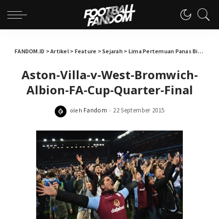
FANDOM.ID
>
Artikel
>
Feature
>
Sejarah
>
Lima Pertemuan Panas Birmingham City vs Aston Villa
Aston-Villa-v-West-Bromwich-
Albion-FA-Cup-Quarter-Final
Fandom
22 September 2015
oleh
Posted
by