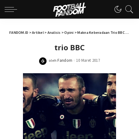
FANDOM.ID
>
Artikel
>
Analisis
>
Opini
>
Makna Keberadaan Trio BBC Bagi Juventus
trio BBC
Fandom
10 Maret 2017
oleh
Posted
by