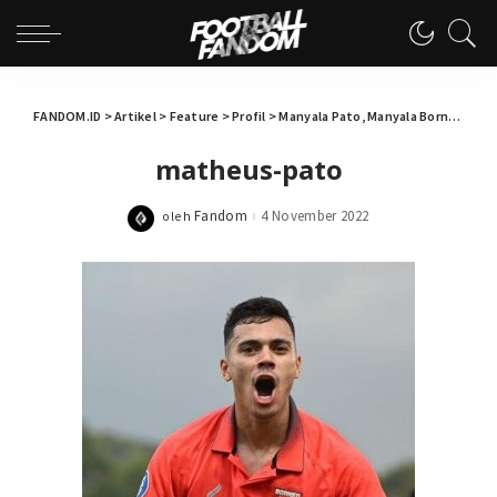
FANDOM.ID
>
Artikel
>
Feature
>
Profil
>
Manyala Pato, Manyala Borneo!
>
ma
matheus-pato
Fandom
4 November 2022
oleh
Posted
by