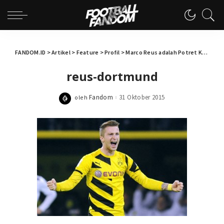
FANDOM.ID
>
Artikel
>
Feature
>
Profil
>
Marco Reus adalah Potret Kearifan Lokal Dortmund
reus-dortmund
Fandom
31 Oktober 2015
oleh
Posted
by