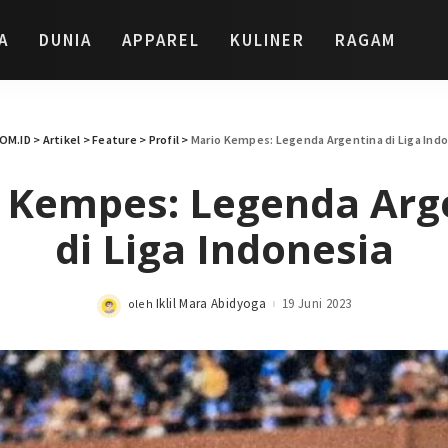
A
DUNIA
APPAREL
KULINER
RAGAM
OM.ID
>
Artikel
>
Feature
>
Profil
>
Mario Kempes: Legenda Argentina di Liga Ind
 Kempes: Legenda Arg
di Liga Indonesia
Iklil Mara Abidyoga
19 Juni 2023
oleh
Posted
by