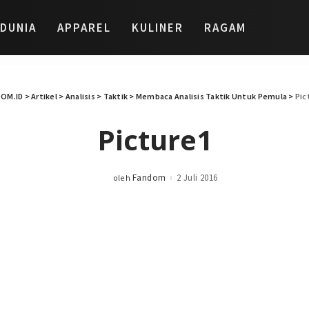
DUNIA
APPAREL
KULINER
RAGAM
OM.ID
>
Artikel
>
Analisis
>
Taktik
>
Membaca Analisis Taktik Untuk Pemula
>
Pic
Picture1
Fandom
2 Juli 2016
oleh
Posted
by