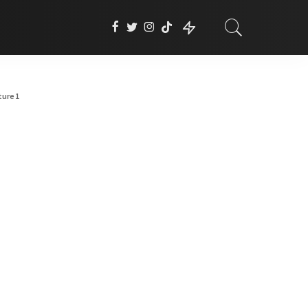
ture1