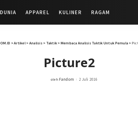
DUNIA
APPAREL
KULINER
RAGAM
OM.ID
>
Artikel
>
Analisis
>
Taktik
>
Membaca Analisis Taktik Untuk Pemula
>
Pic
Picture2
Fandom
2 Juli 2016
oleh
Posted
by