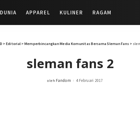
DUNIA
APPAREL
KULINER
RAGAM
ID
>
Editorial
>
Memperbincangkan Media Komunitas Bersama Sleman Fans
>
sle
sleman fans 2
Fandom
4 Februari 2017
oleh
Posted
by