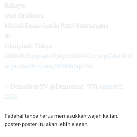
Rahayu
atas diraihnya
Medali Emas Ganda Putri Bulutangkis
di
Olimpiade Tokyo
2020
#OlimpiadeTokyo2020
#GreyApGoldMed
al
pic.twitter.com/MXNnSqec5K
— Demokrat TV (@Demokrat_TV)
August 2,
2021
Padahal tanpa harus memasukkan wajah kalian,
poster-poster itu akan lebih elegan.