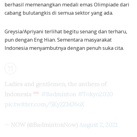
berhasil memenangkan medali emas Olimpiade dari
cabang bulutangkis di semua sektor yang ada.
Greysia/Apriyani terlihat begitu senang dan terharu,
pun dengan Eng Hian. Sementara masyarakat
Indonesia menyambutnya dengan penuh suka cita.
Ladies and gentlemen, the anthem of
Indonesia
#Badminton
#Tokyo2020
pic.twitter.com/5Ky2ZMJ6oX
— NOW (@BadmintonNow)
August 2, 2021