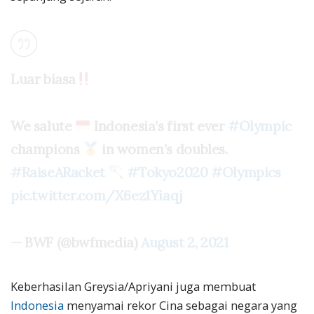
Luar biasa
We salute
Indonesia’s first ever
#Olympic
champions
in women’s doubles.
#RaiseARacket
#Tokyo2020
#Olympics
pic.twitter.com/X6ez1Yiaqj
— BWF (@bwfmedia)
August 2, 2021
Keberhasilan Greysia/Apriyani juga membuat
Indonesia
menyamai rekor Cina sebagai negara yang