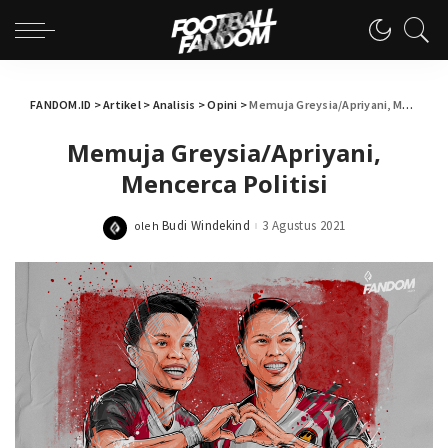
FANDOM.ID
>
Artikel
>
Analisis
>
Opini
>
Memuja Greysia/Apriyani, Mencerca Politisi
Memuja Greysia/Apriyani,
Mencerca Politisi
Budi Windekind
3 Agustus 2021
oleh
Posted
by