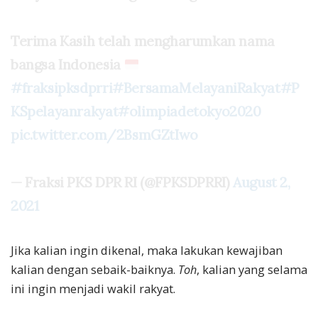
Terima Kasih telah mengharumkan nama
bangsa Indonesia
#fraksipksdprri
#BersamaMelayaniRakyat
#P
KSpelayanrakyat
#olimpiadetokyo2020
pic.twitter.com/2BsmGZtIwo
— Fraksi PKS DPR RI (@FPKSDPRRI)
August 2,
2021
Jika kalian ingin dikenal, maka lakukan kewajiban
kalian dengan sebaik-baiknya.
Toh
, kalian yang selama
ini ingin menjadi wakil rakyat.