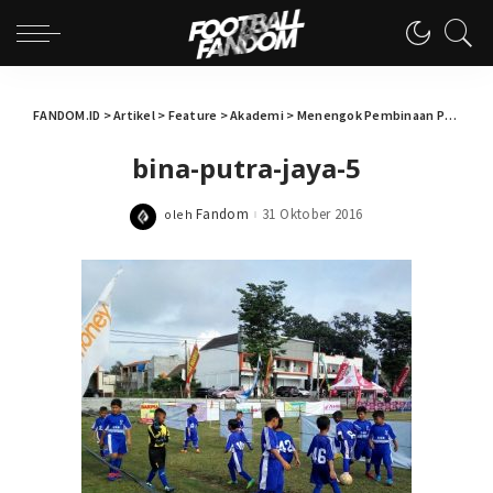
FANDOM.ID
>
Artikel
>
Feature
>
Akademi
>
Menengok Pembinaan Pemain Muda Melalui Bina Putra Jaya Cup
bina-putra-jaya-5
Fandom
31 Oktober 2016
oleh
Posted
by