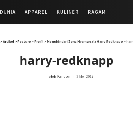
DUNIA
APPAREL
KULINER
RAGAM
>
Artikel
>
Feature
>
Profil
>
Menghindari Zona Nyaman ala Harry Redknapp
>
har
harry-redknapp
Fandom
2 Mei 2017
oleh
Posted
by