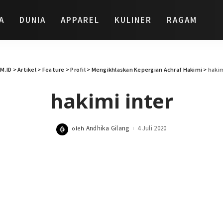
A
DUNIA
APPAREL
KULINER
RAGAM
M.ID
>
Artikel
>
Feature
>
Profil
>
Mengikhlaskan Kepergian Achraf Hakimi
>
hakim
hakimi inter
Andhika Gilang
4 Juli 2020
oleh
Posted
by