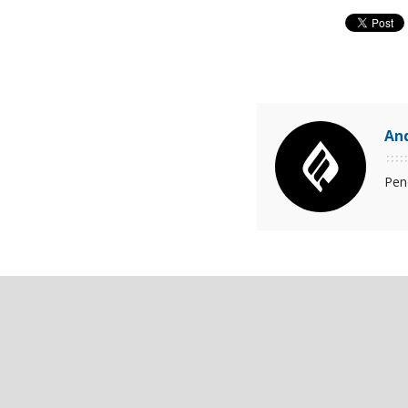
An
Pen