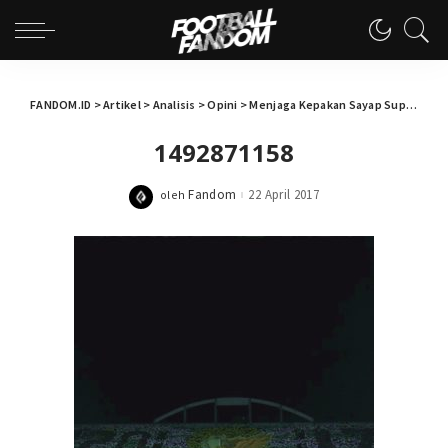
FANDOM.ID
>
Artikel
>
Analisis
>
Opini
>
Menjaga Kepakan Sayap Super Elang Jawa
1492871158
Fandom
22 April 2017
oleh
Posted
by