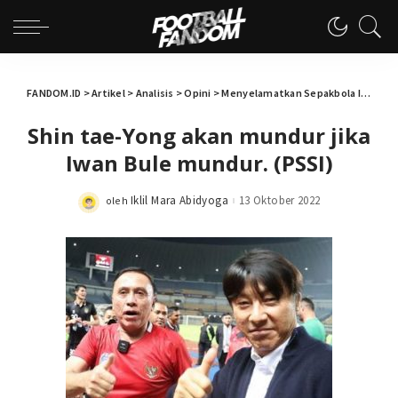
FANDOM.ID
>
Artikel
>
Analisis
>
Opini
>
Menyelamatkan Sepakbola Indonesia atau Mempertahankan Federasi yang Sakit?
Shin tae-Yong akan mundur jika
Iwan Bule mundur. (PSSI)
Iklil Mara Abidyoga
13 Oktober 2022
oleh
Posted
by