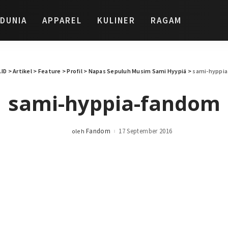
DUNIA
APPAREL
KULINER
RAGAM
ID
>
Artikel
>
Feature
>
Profil
>
Napas Sepuluh Musim Sami Hyypiä
>
sami-hyppi
sami-hyppia-fandom
Fandom
17 September 2016
oleh
Posted
by