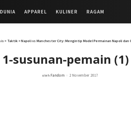
DUNIA
APPAREL
KULINER
RAGAM
sis
>
Taktik
>
Napoli vs Manchester City: Mengintip Model Permainan Napoli dan 
1-susunan-pemain (1)
Fandom
2 November 2017
oleh
Posted
by