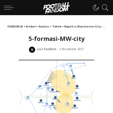
FANDOM.ID
>
Artikel
>
Analisis
>
Taktik
>
Napoli vs Manchester City: Mengintip Model Permainan Napoli dan City
5-formasi-MW-city
Fandom
2 November 2017
oleh
Posted
by