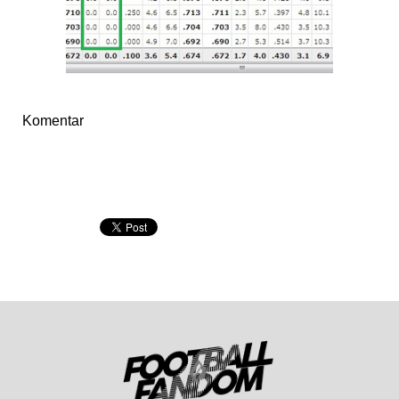
Komentar