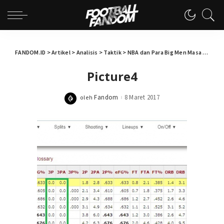
FANDOM.ID
>
Artikel
>
Analisis
>
Taktik
>
NBA dan Para Big Men Masa Kini
>
P
Picture4
Fandom
8 Maret 2017
oleh
Posted
by