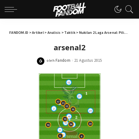
FANDOM.ID
>
Artikel
>
Analisis
>
Taktik
>
Nukilan 2 Laga Arsenal: Pilihan Umpan Francis Coquelin
arsenal2
Fandom
21 Agustus 2015
oleh
Posted
by