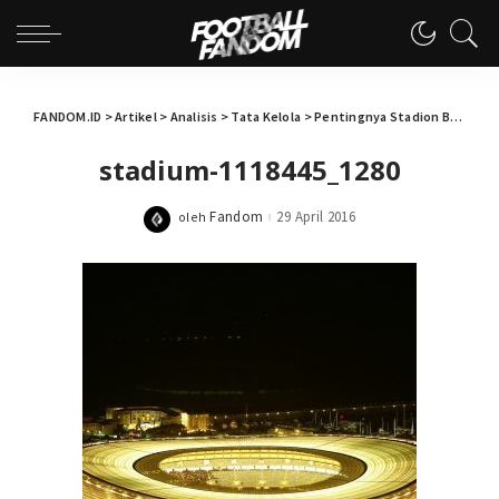
FANDOM.ID
>
Artikel
>
Analisis
>
Tata Kelola
>
Pentingnya Stadion Bagi Klub dan Negara
stadium-1118445_1280
Fandom
29 April 2016
oleh
Posted
by