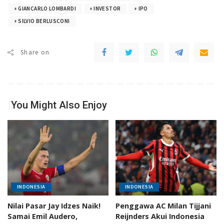
GIANCARLO LOMBARDI
INVESTOR
IPO
SILVIO BERLUSCONI
Share on
You Might Also Enjoy
INDONESIA
INDONESIA
Nilai Pasar Jay Idzes Naik!
Penggawa AC Milan Tijjani
Samai Emil Audero,
Reijnders Akui Indonesia