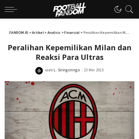
FANDOM.ID
>
Artikel
>
Analisis
>
Finansial
>
Peralihan Kepemilikan Milan dan Reaksi Para Ultras
Peralihan Kepemilikan Milan dan
Reaksi Para Ultras
L. Siringoringo
23 Mei 2015
oleh
Posted
by