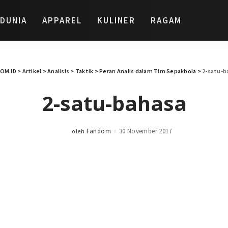
DUNIA
APPAREL
KULINER
RAGAM
OM.ID
>
Artikel
>
Analisis
>
Taktik
>
Peran Analis dalam Tim Sepakbola
>
2-satu-b
2-satu-bahasa
Fandom
30 November 2017
oleh
Posted
by