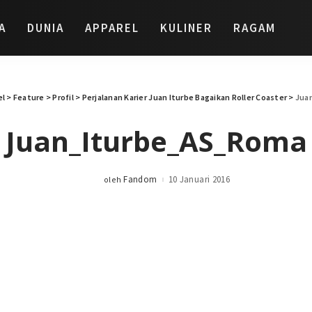
A
DUNIA
APPAREL
KULINER
RAGAM
el
>
Feature
>
Profil
>
Perjalanan Karier Juan Iturbe Bagaikan Roller Coaster
>
Jua
Juan_Iturbe_AS_Roma
Fandom
10 Januari 2016
oleh
Posted
by