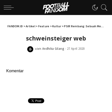
FANDOM.ID
>
Artikel
>
Feature
>
Kultur
>
PSIR Rembang: Sebuah Memorabilia
schweinsteiger web
Andhika Gilang
27 April 2020
oleh
Posted
by
Komentar