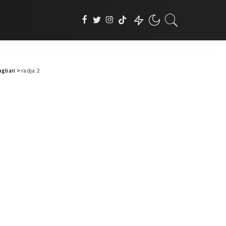
gliari
>
radja 2