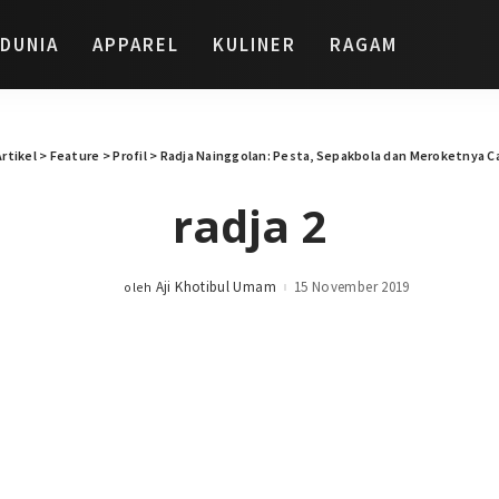
DUNIA
APPAREL
KULINER
RAGAM
Artikel
>
Feature
>
Profil
>
Radja Nainggolan: Pesta, Sepakbola dan Meroketnya Ca
radja 2
Aji Khotibul Umam
15 November 2019
oleh
Posted
by