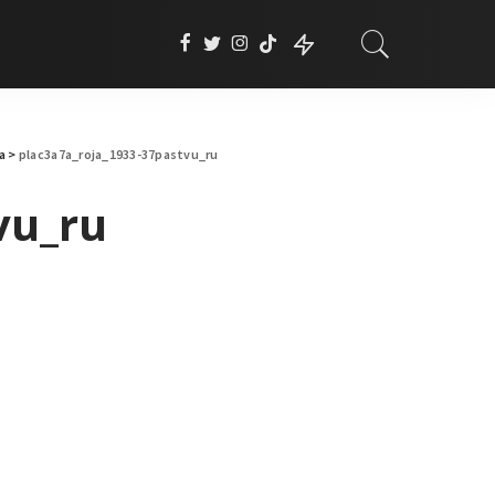
a
>
plac3a7a_roja_1933-37pastvu_ru
vu_ru