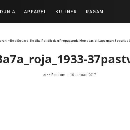
DUNIA
APPAREL
KULINER
RAGAM
arah
>
Red Square: Ketika Politik dan Propaganda Menetas di Lapangan Sepakbol
3a7a_roja_1933-37past
Fandom
16 Januari 2017
oleh
Posted
by