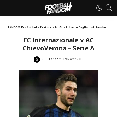
FANDOM.ID
>
Artikel
>
Feature
>
Profil
>
Roberto Gagliardini: Pembelian Sukses Internazionale Milano
FC Internazionale v AC
ChievoVerona – Serie A
Fandom
9 Maret 2017
oleh
Posted
by