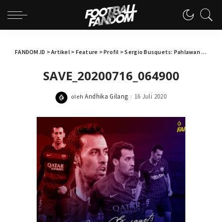
FANDOM.ID
>
Artikel
>
Feature
>
Profil
>
Sergio Busquets: Pahlawan dalam Senyap
SAVE_20200716_064900
Andhika Gilang
16 Juli 2020
oleh
Posted
by