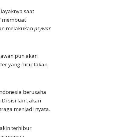
layaknya saat
tif membuat
kan melakukan
psywar
 lawan pun akan
fer yang diciptakan
Indonesia berusaha
i sisi lain, akan
raga menjadi nyata.
akin terhibur
angsungnya