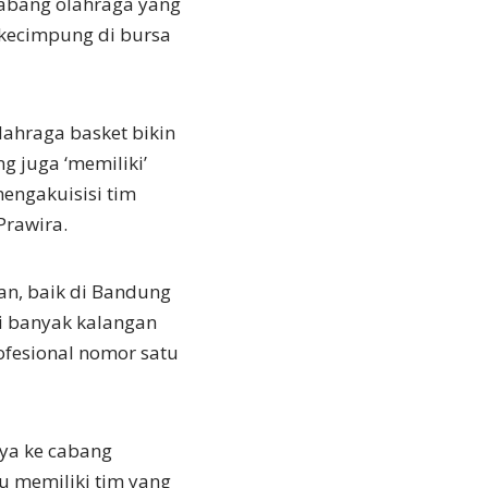
cabang olahraga yang
erkecimpung di bursa
lahraga basket bikin
ng juga ‘memiliki’
mengakuisisi tim
rawira.
tan, baik di Bandung
ai banyak kalangan
ofesional nomor satu
nya ke cabang
u memiliki tim yang