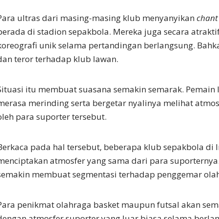
Para ultras dari masing-masing klub menyanyikan
chant
berada di stadion sepakbola. Mereka juga secara atrak
koreografi unik selama pertandingan berlangsung. Bah
dan teror terhadap klub lawan.
Situasi itu membuat suasana semakin semarak. Pemain
merasa merinding serta bergetar nyalinya melihat atmos
oleh para suporter tersebut.
Berkaca pada hal tersebut, beberapa klub sepakbola di 
menciptakan atmosfer yang sama dari para suporternya. D
semakin membuat segmentasi terhadap penggemar olah
Para penikmat olahraga basket maupun futsal akan sem
dengan atmosfer suporter yang luar biasa selama berl