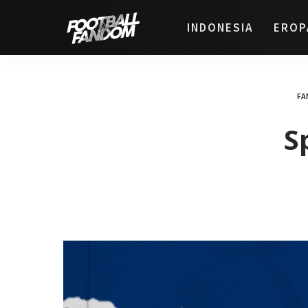
INDONESIA
EROP
FA
S