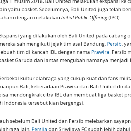
Liga 1 musim 2018, Bali United melakukan ekspansi ke 
lain yaitu basket. Sebelumnya, Bali United juga telah b
saham dengan melakukan
Initial Public Offering
(IPO).
Ekspansi yang dilakukan oleh Bali United pada cabang o
mereka sah mengikuti jejak tim asal Bandung,
Persib
, ya
sebuah tim di kancah IBL dengan nama
Prawira
. Persib 
basket Garuda dan lantas mengubah namanya menjadi P
Berbekal kultur olahraga yang cukup kuat dan fans mili
maupun Bali, keberadaan Prawira dan Bali United dinil
bisa mendongkrak citra IBL dan membuat liga basket pr
di Indonesia tersebut kian bergengsi.
Jauh sebelum Bali United dan Persib melebarkan sayap
olahraga lain,
Persija
dan Sriwijaya FC sudah lebih dahul