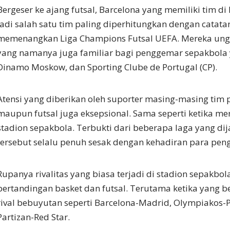
Bergeser ke ajang futsal, Barcelona yang memiliki tim di
jadi salah satu tim paling diperhitungkan dengan catatan
memenangkan Liga Champions Futsal UEFA. Mereka unggu
yang namanya juga familiar bagi penggemar sepakbola
Dinamo Moskow, dan Sporting Clube de Portugal (CP).
Atensi yang diberikan oleh suporter masing-masing tim 
maupun futsal juga eksepsional. Sama seperti ketika me
stadion sepakbola. Terbukti dari beberapa laga yang dij
tersebut selalu penuh sesak dengan kehadiran para pe
Rupanya rivalitas yang biasa terjadi di stadion sepakbo
pertandingan basket dan futsal. Terutama ketika yang b
rival bebuyutan seperti Barcelona-Madrid, Olympiakos-
Partizan-Red Star.