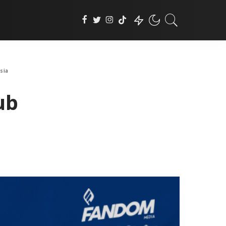
sia
ub