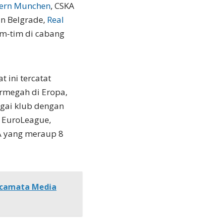
ern Munchen
, CSKA
an Belgrade,
Real
im-tim di cabang
 ini tercatat
ermegah di Eropa,
agai klub dengan
n EuroLeague,
KA yang meraup 8
Kacamata Media