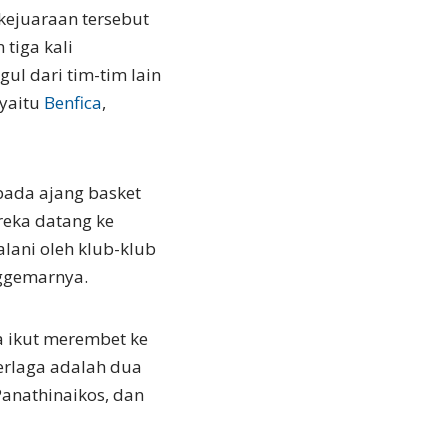
 kejuaraan tersebut
 tiga kali
l dari tim-tim lain
 yaitu
Benfica
,
pada ajang basket
reka datang ke
alani oleh klub-klub
nggemarnya.
la ikut merembet ke
erlaga adalah dua
Panathinaikos, dan