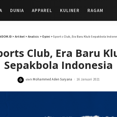
A
DUNIA
APPAREL
KULINER
RAGAM
NDOM.ID
>
Artikel
>
Analisis
>
Opini
>
Sports Club, Era Baru Klub Sepakbola Indone
ports Club, Era Baru Kl
Sepakbola Indonesia
Mohammed Aden Suryana
16 Januari 2021
oleh
Posted
by