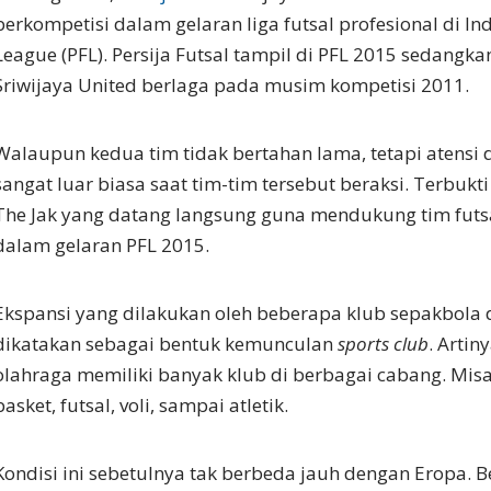
berkompetisi dalam gelaran liga futsal profesional di Ind
League (PFL). Persija Futsal tampil di PFL 2015 sedangk
Sriwijaya United berlaga pada musim kompetisi 2011.
Walaupun kedua tim tidak bertahan lama, tetapi atensi 
sangat luar biasa saat tim-tim tersebut beraksi. Terbuk
The Jak yang datang langsung guna mendukung tim fut
dalam gelaran PFL 2015.
Ekspansi yang dilakukan oleh beberapa klub sepakbola d
dikatakan sebagai bentuk kemunculan
sports club
. Artin
olahraga memiliki banyak klub di berbagai cabang. Misa
basket, futsal, voli, sampai atletik.
Kondisi ini sebetulnya tak berbeda jauh dengan Eropa. 