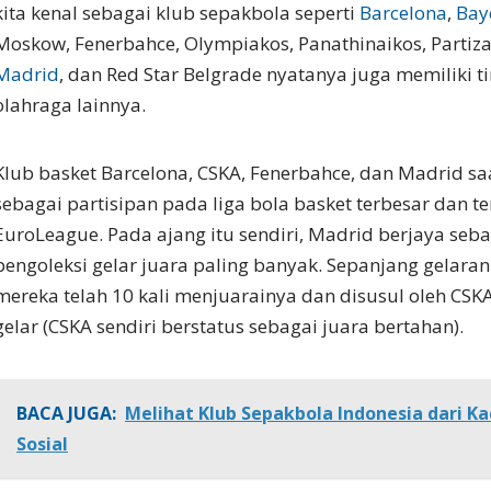
kita kenal sebagai klub sepakbola seperti
Barcelona
,
Bay
Moskow, Fenerbahce, Olympiakos, Panathinaikos, Partiz
Madrid
, dan Red Star Belgrade nyatanya juga memiliki t
olahraga lainnya.
Klub basket Barcelona, CSKA, Fenerbahce, dan Madrid saat
sebagai partisipan pada liga bola basket terbesar dan t
EuroLeague. Pada ajang itu sendiri, Madrid berjaya seb
pengoleksi gelar juara paling banyak. Sepanjang gelara
mereka telah 10 kali menjuarainya dan disusul oleh CS
gelar (CSKA sendiri berstatus sebagai juara bertahan).
BACA JUGA:
Melihat Klub Sepakbola Indonesia dari 
Sosial