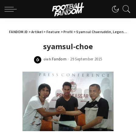
FANDOM.ID
>
Artikel
>
Feature
>
Profil
>
Syamsul Chaeruddin, Legenda PSM
syamsul-choe
Fandom
29 September 2015
oleh
Posted
by