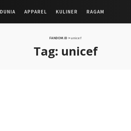
DUNIA
APPAREL
KULINER
RAGAM
FANDOM.ID
>
unicef
Tag:
unicef