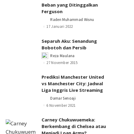
Beban yang Ditinggalkan
Ferguson
Raden Muhammad Wisnu
Posted
by
17 Januari 2022
Separuh Aku: Senandung
Bobotoh dan Persib
Reza Maulana
Posted
by
27 November 2015
Prediksi Manchester United
vs Manchester City: Jadwal
Liga Inggris Live Streaming
Damar Senoaji
Posted
by
6 November 2021
Carney Chukuwuemeka:
Berkembang di Chelsea atau
Menjadi Loan Army?