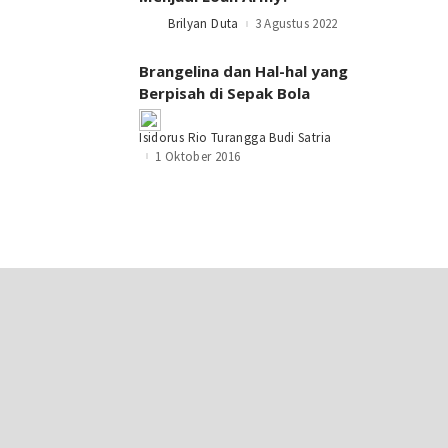
Brilyan Duta
3 Agustus 2022
Posted
by
Brangelina dan Hal-hal yang
Berpisah di Sepak Bola
Posted
Isidorus Rio Turangga Budi Satria
by
1 Oktober 2016