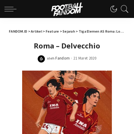
FANDOM.ID
>
Artikel
>
Feature
>
Sejarah
>
Tiga Elemen AS Roma: Loyalitas, Cinta, dan Pengorbanan
Roma – Delvecchio
Fandom
21 Maret 2020
oleh
Posted
by