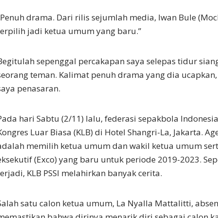
“Penuh drama. Dari rilis sejumlah media, Iwan Bule (Mo
terpilih jadi ketua umum yang baru.”
Begitulah sepenggal percakapan saya selepas tidur sia
seorang teman. Kalimat penuh drama yang dia ucapka
saya penasaran.
Pada hari Sabtu (2/11) lalu, federasi sepakbola Indonesi
Kongres Luar Biasa (KLB) di Hotel Shangri-La, Jakarta. A
adalah memilih ketua umum dan wakil ketua umum sert
eksekutif (Exco) yang baru untuk periode 2019-2023. Sep
terjadi, KLB PSSI melahirkan banyak cerita.
Salah satu calon ketua umum, La Nyalla Mattalitti, absen
memastikan bahwa dirinya menarik diri sebagai calon k