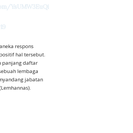
r.com/YsUMW3EuQi
19
aneka respons
itif hal tersebut.
 panjang daftar
 sebuah lembaga
menyandang jabatan
(Lemhannas).