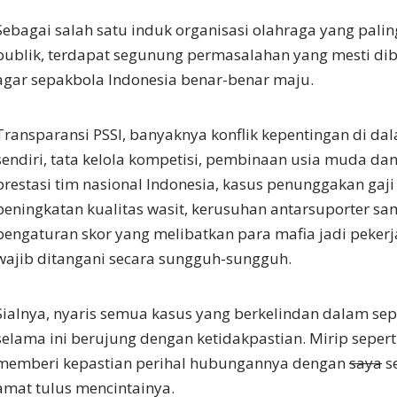
Sebagai salah satu induk organisasi olahraga yang paling
publik, terdapat segunung permasalahan yang mesti dib
agar sepakbola Indonesia benar-benar maju.
Transparansi PSSI, banyaknya konflik kepentingan di da
sendiri, tata kelola kompetisi, pembinaan usia muda 
prestasi tim nasional Indonesia, kasus penunggakan gaji
peningkatan kualitas wasit, kerusuhan antarsuporter s
pengaturan skor yang melibatkan para mafia jadi peker
wajib ditangani secara sungguh-sungguh.
Sialnya, nyaris semua kasus yang berkelindan dalam se
selama ini berujung dengan ketidakpastian. Mirip seperti
memberi kepastian perihal hubungannya dengan
saya
s
amat tulus mencintainya.