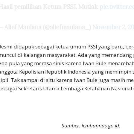
Hasil pemilihan Ketum PSSI. Mutlak.
pic.twitte
— Alief Maulana (@aliefmaulana_)
November 2, 20
Resmi didapuk sebagai ketua umum PSSI yang baru, ber
muncul di kalangan masyarakat. Ada yang memandang pos
Ada pula yang merasa sinis karena Iwan Bule menambah
anggota Kepolisian Republik Indonesia yang memimpin
sipil. Tak sampai di situ karena Iwan Bule juga masih 
sebagai Sekretaris Utama Lembaga Ketahanan Nasional 
Sumber: lemhannas.go.id.