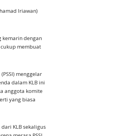
chamad Iriawan)
ng kemarin dengan
n, cukup membuat
a (PSSI) menggelar
genda dalam KLB ini
a anggota komite
erti yang biasa
 dari KLB sekaligus
arena merasa PSSI