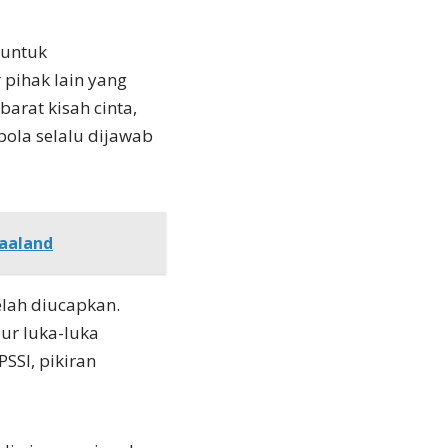
 untuk
pihak lain yang
arat kisah cinta,
ola selalu dijawab
Haaland
elah diucapkan.
ur luka-luka
SSI, pikiran