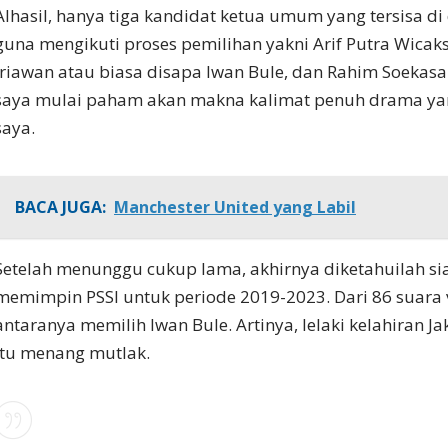
Alhasil, hanya tiga kandidat ketua umum yang tersisa d
guna mengikuti proses pemilihan yakni Arif Putra Wic
Iriawan atau biasa disapa Iwan Bule, dan Rahim Soekasah
saya mulai paham akan makna kalimat penuh drama ya
saya.
BACA JUGA:
Manchester United yang Labil
Setelah menunggu cukup lama, akhirnya diketahuilah si
memimpin PSSI untuk periode 2019-2023. Dari 86 suara v
antaranya memilih Iwan Bule. Artinya, lelaki kelahiran J
itu menang mutlak.