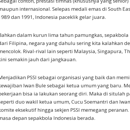
Sebagai contoh, prestasi timnas (khususnya yang senior) 
maupun internasional. Selepas medali emas di South Eas
1989 dan 1991, Indonesia paceklik gelar juara.
Bahkan dalam kurun lima tahun pamungkas, sepakbola k
dari Filipina, negara yang dahulu sering kita kalahkan d
mencolok. Rival-rival lain seperti Malaysia, Singapura, 
kini semakin jauh dari jangkauan.
Menjadikan PSSI sebagai organisasi yang baik dan memili
kewajiban Iwan Bule sebagai ketua umum yang baru. M
pekerjaan bisa ia lakukan seorang diri. Maka di situla
seperti duo wakil ketua umum, Cucu Soemantri dan Iwan
komite eksekutif hingga sekjen PSSI memegang peranan.
masa depan sepakbola Indonesia berada.