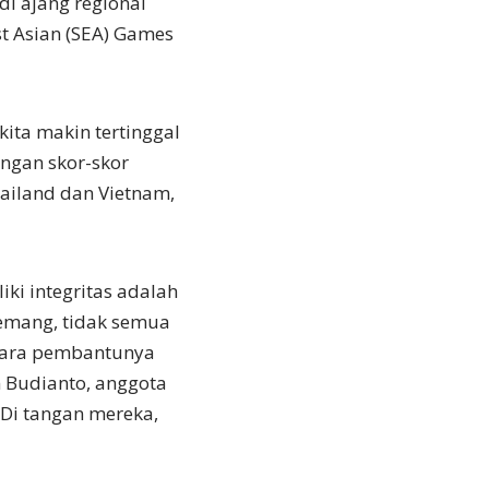
di ajang regional
t Asian (SEA) Games
ita makin tertinggal
engan skor-skor
Thailand dan Vietnam,
ki integritas adalah
emang, tidak semua
h para pembantunya
 Budianto, anggota
 Di tangan mereka,