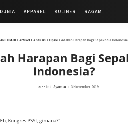
DUNIA
APPAREL
KULINER
RAGAM
FANDOM.ID
>
Artikel
>
Analisis
>
Opini
>
Adakah Harapan Bagi Sepakbola Indonesia
ah Harapan Bagi Sepa
Indonesia?
Indi Syamsu
3 November 2019
oleh
Posted
by
“Eh, Kongres PSSI, gimana?”