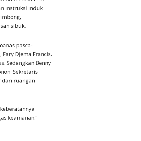
 instruksi induk
Limbong,
san sibuk.
emanas pasca-
 Fary Djema Francis,
nus. Sedangkan Benny
non, Sekretaris
r dari ruangan
 keberatannya
gas keamanan,”