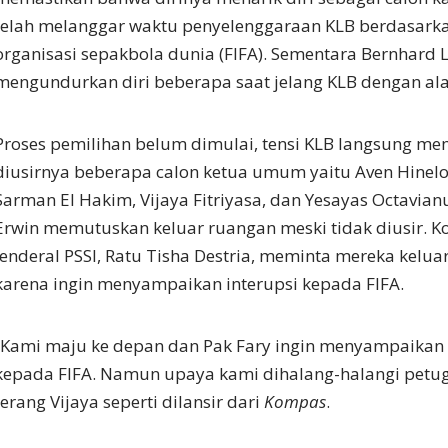
telah melanggar waktu penyelenggaraan KLB berdasarkan
organisasi sepakbola dunia (FIFA). Sementara Bernhard 
mengundurkan diri beberapa saat jelang KLB dengan ala
Proses pemilihan belum dimulai, tensi KLB langsung m
diusirnya beberapa calon ketua umum yaitu Aven Hinelo,
Sarman El Hakim, Vijaya Fitriyasa, dan Yesayas Octavia
Erwin memutuskan keluar ruangan meski tidak diusir. Ko
Jenderal PSSI, Ratu Tisha Destria, meminta mereka kelua
karena ingin menyampaikan interupsi kepada FIFA.
“Kami maju ke depan dan Pak Fary ingin menyampaikan
kepada FIFA. Namun upaya kami dihalang-halangi petu
terang Vijaya seperti dilansir dari
Kompas
.