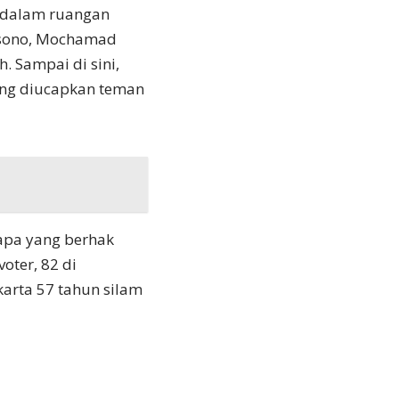
i dalam ruangan
aksono, Mochamad
. Sampai di sini,
ng diucapkan teman
apa yang berhak
oter, 82 di
akarta 57 tahun silam