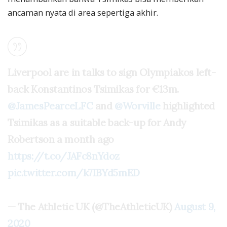
ancaman nyata di area sepertiga akhir.
Liverpool are in talks to sign Olympiakos left-
back Konstantinos Tsimikas for €13m.
@JamesPearceLFC
and
@Worville
highlighted
Tsimikas as a suitable back-up for Andy
Robertson a month ago
https://t.co/JAFc8nYdoz
pic.twitter.com/k7IBYd5mED
— The Athletic UK (@TheAthleticUK)
August 9,
2020