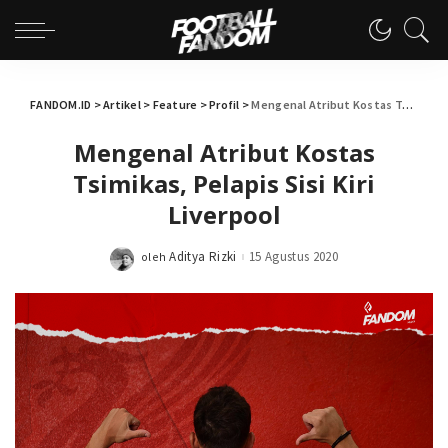
FANDOM.ID
>
Artikel
>
Feature
>
Profil
>
Mengenal Atribut Kostas Tsimikas, Pelapis Sisi Kiri Liverpool
Mengenal Atribut Kostas
Tsimikas, Pelapis Sisi Kiri
Liverpool
Aditya Rizki
15 Agustus 2020
oleh
Posted
by