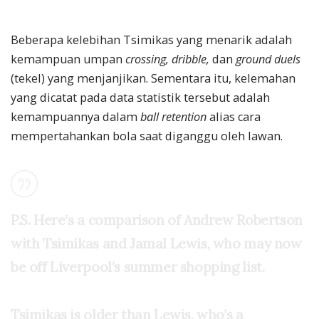
Beberapa kelebihan Tsimikas yang menarik adalah
kemampuan umpan
crossing,
dribble
,
dan
ground duels
(tekel) yang menjanjikan. Sementara itu, kelemahan
yang dicatat pada data statistik tersebut adalah
kemampuannya dalam
ball retention
alias cara
mempertahankan bola saat diganggu oleh lawan.
P.S. Here’s a comparison of Andrew Robertson
with Tsimikas and Jamal Lewis, who may now
be off Liverpool’s summer shopping list.
Tsimikas is older than Lewis, who’s a