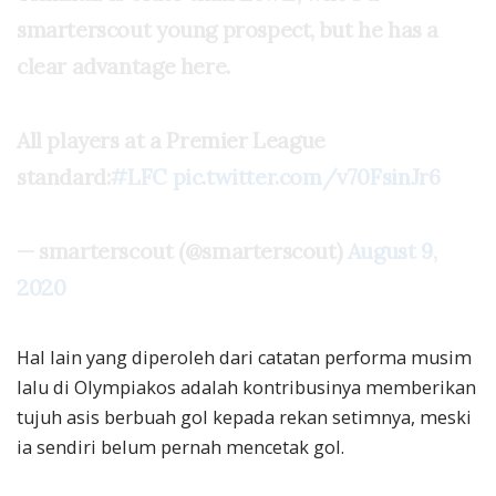
smarterscout young prospect, but he has a
clear advantage here.
All players at a Premier League
standard:
#LFC
pic.twitter.com/v70FsinJr6
— smarterscout (@smarterscout)
August 9,
2020
Hal lain yang diperoleh dari catatan performa musim
lalu di Olympiakos adalah kontribusinya memberikan
tujuh asis berbuah gol kepada rekan setimnya, meski
ia sendiri belum pernah mencetak gol.