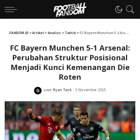
FANDOM.ID
>
Artikel
>
Analisis
>
Taktik
>
FC Bayern Munchen 5-1 Arsenal: Perubahan Struktur Posisional Menjadi Kunci Kemenangan Die Roten
FC Bayern Munchen 5-1 Arsenal:
Perubahan Struktur Posisional
Menjadi Kunci Kemenangan Die
Roten
Ryan Tank
5 November 2015
oleh
Posted
by