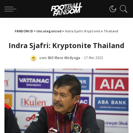
FANDOM.ID
>
Uncategorized
>
Indra Sjafri: Kryptonite Thailand
Indra Sjafri: Kryptonite Thailand
Iklil Mara Abidyoga
17 Mei 2023
oleh
Posted
by