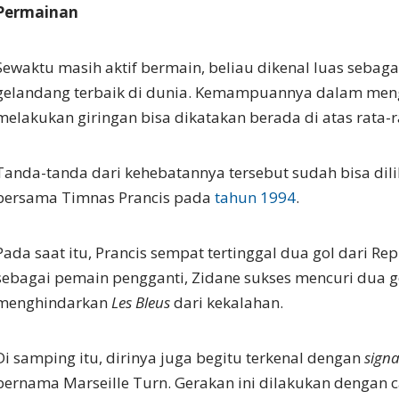
Permainan
Sewaktu masih aktif bermain, beliau dikenal luas sebaga
gelandang terbaik di dunia. Kemampuannya dalam meng
melakukan giringan bisa dikatakan berada di atas rata-r
Tanda-tanda dari kehebatannya tersebut sudah bisa dili
bersama Timnas Prancis pada
tahun 1994
.
Pada saat itu, Prancis sempat tertinggal dua gol dari Re
sebagai pemain pengganti, Zidane sukses mencuri dua g
menghindarkan
Les Bleus
dari kekalahan.
Di samping itu, dirinya juga begitu terkenal dengan
sign
bernama Marseille Turn. Gerakan ini dilakukan dengan