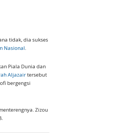
ana tidak, dia sukses
m Nasional
.
an Piala Dunia dan
ah Aljazair
tersebut
fi bergengsi
 menterengnya. Zizou
8.