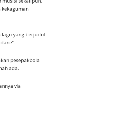
 musisi sekalipun.
n kekaguman
lagu yang berjudul
idane”.
akan pesepakbola
nah ada.
annya via