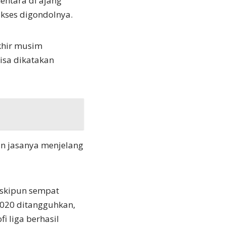
entara di ajang
ukses digondolnya.
khir musim
isa dikatakan
 jasanya menjelang
eskipun sempat
2020 ditangguhkan,
i liga berhasil