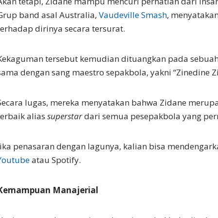
Akan tetapi, Zidane mampu mencuri perhatian dari insan
Grup band asal Australia,
Vaudeville Smash
, menyataka
terhadap dirinya secara tersurat.
Kekaguman tersebut kemudian dituangkan pada sebuah 
sama dengan sang maestro sepakbola, yakni “Zinedine Z
Secara lugas, mereka menyatakan bahwa Zidane merup
terbaik alias
superstar
dari semua pesepakbola yang per
Jika penasaran dengan lagunya, kalian bisa mendengark
Youtube
atau Spotify.
Kemampuan Manajerial