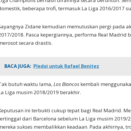
Liga Champions berhasil diraihnya secara beruntun. Sem
domestik, beberapa trofi, termasuk La Liga 2016/2017 s
Sayangnya Zidane kemudian memutuskan pergi pada a
2017/2018. Pasca kepergiannya, performa Real Madrid b
merosot secara drastis.
BACA JUGA:
Pledoi untuk Rafael Benitez
Tak butuh waktu lama,
Los Blancos
kembali menggunakan
La Liga musim 2018/2019 berakhir.
Keputusan ini terbukti cukup tepat bagi Real Madrid. M
tertinggal dari Barcelona sebelum La Liga musim 2019/
mereka sukses membalikkan keadaan. Pada akhirnya, trof