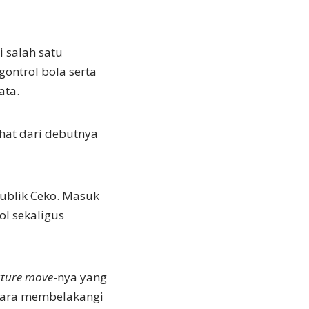
i salah satu
ontrol bola serta
ata.
hat dari debutnya
publik Ceko. Masuk
ol sekaligus
ature move
-nya yang
 cara membelakangi