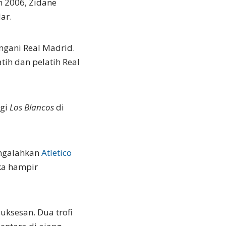
 2006, Zidane
ar.
gani Real Madrid.
tih dan pelatih Real
agi
Los Blancos
di
engalahkan
Atletico
eka hampir
ksesan. Dua trofi