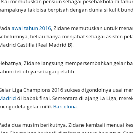
Usai memutuskan pensiun sebagai pesebakbola di tahun
nampaknya tak bisa berpisah dengan dunia si kulit bund
Pada
awal tahun 2016
, Zidane memutuskan untuk menan
Sebelumnya, beliau hanya menjabat sebagai asisten pela
Madrid Castilla (Real Madrid B).
Hebatnya, Zidane langsung mempersembahkan gelar b
tahun debutnya sebagai pelatih.
Gelar Liga Champions 2016 sukses digondolnya usai m
Madrid
di babak final. Sementara di ajang La Liga, mer
mengudeta gelar milik
Barcelona
.
Pada dua musim berikutnya, Zidane kembali menuai kesu