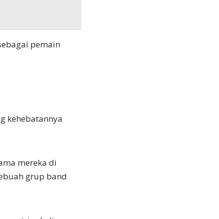
 sebagai pemain
ng kehebatannya
ama mereka di
 sebuah grup band