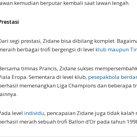
lawan kemudian berputar kembali saat lawan lengah.
Prestasi
Dari segi prestasi, Zidane bisa dibilang komplet. Bagaim
meraih berbagai trofi bergengsi di level
klub maupun Ti
Bersama timnas Prancis, Zidane sukses mempersembahk
Piala Eropa. Sementara di level klub,
pesepakbola berdar
berhasil memenangkan Liga Champions dan beberapa tro
lainnya.
Pada level
individu
, pencapaian Zidane juga tidak kalah
berhasil meraih sebuah trofi Ballon d’Or pada tahun 199