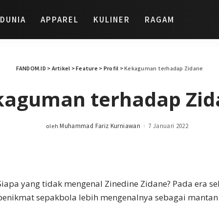
DUNIA
APPAREL
KULINER
RAGAM
FANDOM.ID
>
Artikel
>
Feature
>
Profil
>
Kekaguman terhadap Zidane
kaguman terhadap Zid
Muhammad Fariz Kurniawan
7 Januari 2022
oleh
Posted
by
Siapa yang tidak mengenal Zinedine Zidane? Pada era se
penikmat sepakbola lebih mengenalnya sebagai mantan