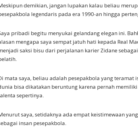
Meskipun demikian, jangan lupakan kalau beliau merup
pesepakbola legendaris pada era 1990-an hingga perte
Saya pribadi begitu menyukai gelandang elegan ini. Bah
alasan mengapa saya sempat jatuh hati kepada Real Mad
menjadi saksi bisu dari perjalanan karier Zidane seba
pelatih.
Di mata saya, beliau adalah pesepakbola yang teramat 
dunia bisa dikatakan beruntung karena pernah memiliki
talenta sepertinya.
Menurut saya, setidaknya ada empat keistimewaan yang 
sebagai insan pesepakbola.