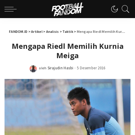
FANDOM.ID
>
Artikel
>
Analisis
>
Taktik
>
Mengapa Riedl Memilih Kurnia Meiga
Mengapa Riedl Memilih Kurnia
Meiga
Sirajudin Hasbi
5 Desember 2016
oleh
Posted
by