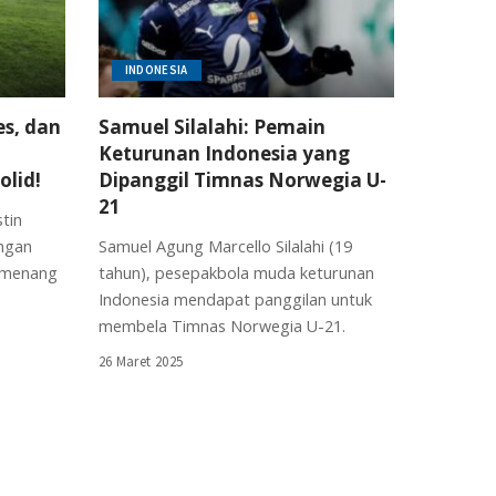
INDONESIA
es, dan
Samuel Silalahi: Pemain
Keturunan Indonesia yang
olid!
Dipanggil Timnas Norwegia U-
21
stin
engan
Samuel Agung Marcello Silalahi (19
i menang
tahun), pesepakbola muda keturunan
Indonesia mendapat panggilan untuk
membela Timnas Norwegia U-21.
26 Maret 2025