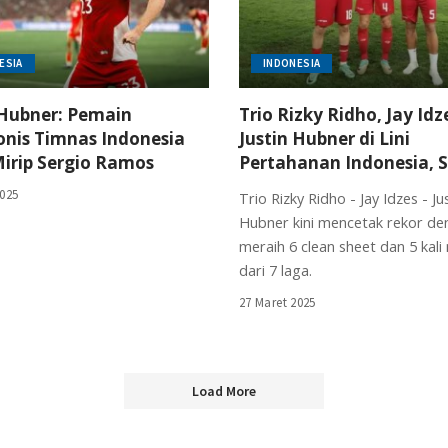
ESIA
INDONESIA
 Hubner: Pemain
Trio Rizky Ridho, Jay Idz
nis Timnas Indonesia
Justin Hubner di Lini
irip Sergio Ramos
Pertahanan Indonesia, S
2025
Trio Rizky Ridho - Jay Idzes - Ju
Hubner kini mencetak rekor d
meraih 6 clean sheet dan 5 kal
dari 7 laga.
27 Maret 2025
Load More