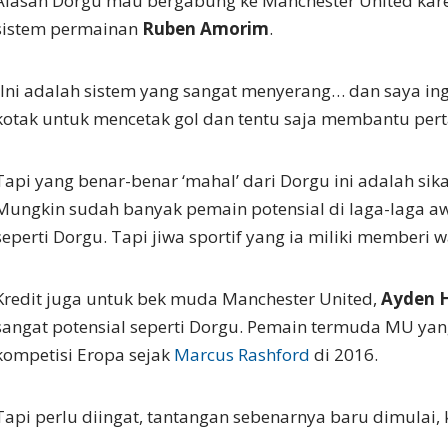
Alasan Dorgu mau bergabung ke Manchester United kare
sistem permainan
Ruben Amorim
.
“Ini adalah sistem yang sangat menyerang… dan saya in
kotak untuk mencetak gol dan tentu saja membantu per
Tapi yang benar-benar ‘mahal’ dari Dorgu ini adalah sika
Mungkin sudah banyak pemain potensial di laga-laga 
seperti Dorgu. Tapi jiwa sportif yang ia miliki memberi 
Kredit juga untuk bek muda Manchester United,
Ayden 
sangat potensial seperti Dorgu. Pemain termuda MU yan
kompetisi Eropa sejak
Marcus Rashford
di 2016.
Tapi perlu diingat, tantangan sebenarnya baru dimulai, k