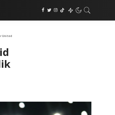
er United
id
lik