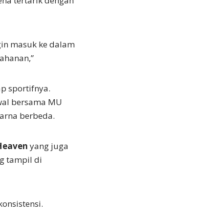
na tertarik dengan
gin masuk ke dalam
tahanan,”
p sportifnya.
awal bersama MU
warna berbeda.
Heaven
yang juga
g tampil di
onsistensi.