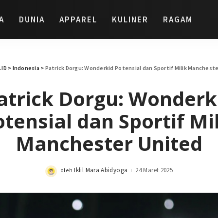
A
DUNIA
APPAREL
KULINER
RAGAM
.ID
>
Indonesia
>
Patrick Dorgu: Wonderkid Potensial dan Sportif Milik Manchest
atrick Dorgu: Wonderk
tensial dan Sportif Mi
Manchester United
Iklil Mara Abidyoga
24 Maret 2025
oleh
Posted
by