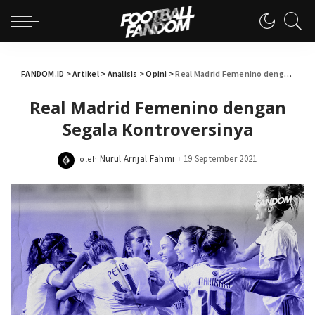
FANDOM.ID
>
Artikel
>
Analisis
>
Opini
>
Real Madrid Femenino dengan Segala Kontroversinya
Real Madrid Femenino dengan
Segala Kontroversinya
Nurul Arrijal Fahmi
19 September 2021
oleh
Posted
by