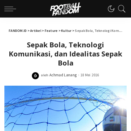
FANDOM.ID
>
Artikel
>
Feature
>
Kultur
>
Sepak Bola, Teknologi Komunikasi, dan Idealitas Sepak Bola
Sepak Bola, Teknologi
Komunikasi, dan Idealitas Sepak
Bola
Achmad Lanang
18 Mei 2016
oleh
Posted
by