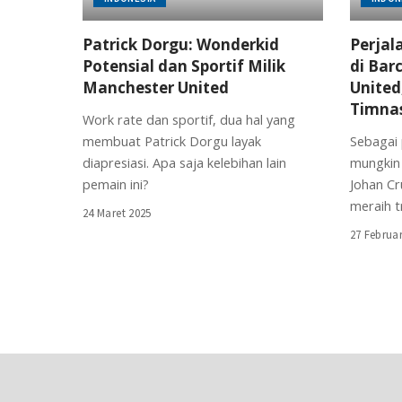
Patrick Dorgu: Wonderkid
Perjala
Potensial dan Sportif Milik
di Bar
Manchester United
United
Timnas
Work rate dan sportif, dua hal yang
membuat Patrick Dorgu layak
Sebagai 
diapresiasi. Apa saja kelebihan lain
mungkin
pemain ini?
Johan Cr
meraih t
24 Maret 2025
27 Februar