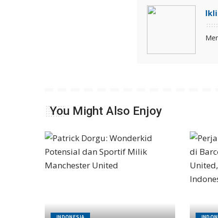
Ikl
Men
You Might Also Enjoy
INDONESIA
INDON