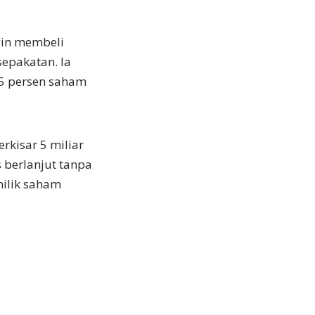
ngin membeli
sepakatan. Ia
25 persen saham
rkisar 5 miliar
 berlanjut tanpa
milik saham