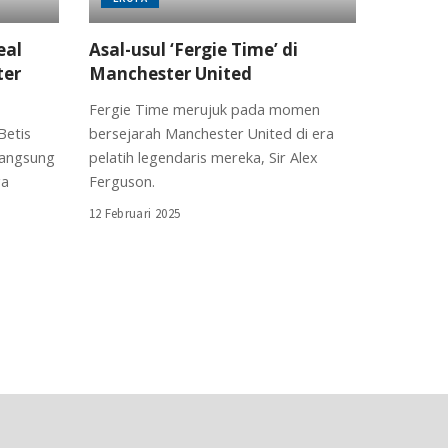
eal
Asal-usul ‘Fergie Time’ di
ter
Manchester United
Fergie Time merujuk pada momen
Betis
bersejarah Manchester United di era
 langsung
pelatih legendaris mereka, Sir Alex
ga
Ferguson.
12 Februari 2025