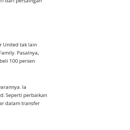
ri dari persaingan
 United tak lain
Family. Pasalnya,
beli 100 persen
warannya. Ia
d. Seperti perbaikan
ar dalam transfer