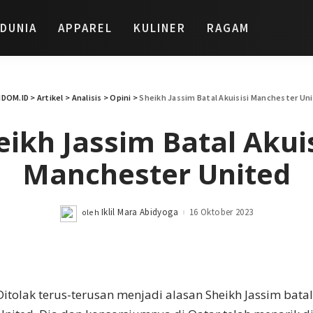
DUNIA
APPAREL
KULINER
RAGAM
NDOM.ID
>
Artikel
>
Analisis
>
Opini
>
Sheikh Jassim Batal Akuisisi Manchester Un
eikh Jassim Batal Akuis
Manchester United
Iklil Mara Abidyoga
16 Oktober 2023
oleh
Posted
by
Ditolak terus-terusan menjadi alasan Sheikh Jassim batal