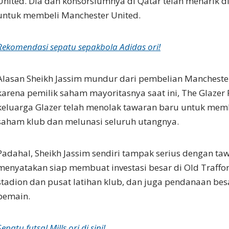
United. Dia dan konsorsiumnya di Qatar telah menarik di
untuk membeli Manchester United.
Rekomendasi sepatu sepakbola Adidas ori!
Alasan Sheikh Jassim mundur dari pembelian Manchester
karena pemilik saham mayoritasnya saat ini, The Glazer 
keluarga Glazer telah menolak tawaran baru untuk mem
saham klub dan melunasi seluruh utangnya.
Padahal, Sheikh Jassim sendiri tampak serius dengan ta
menyatakan siap membuat investasi besar di Old Traffor
stadion dan pusat latihan klub, dan juga pendanaan bes
pemain.
Sepatu futsal Mills ori di sini!