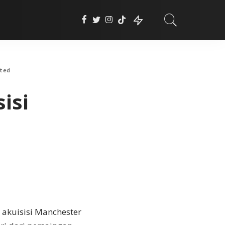
ited
isi
 akuisisi Manchester