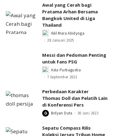
Awal yang Cerah bagi
Pratama Arhan Bersama
Bangkok United di Liga
Thailand
Iklil Mara Abidyoga
Posted
by
28 Januari 2025
Messi dan Pedoman Penting
untuk Fans PSG
Asta Purbagustia
Posted
by
7 September 2021
Perbedaan Karakter
Thomas Doll dan Pelatih Lain
di Konferensi Pers
Brilyan Duta
30 Juni 2022
Posted
by
Sepatu Compass Rilis
Koleksi Jersey Tribun Home