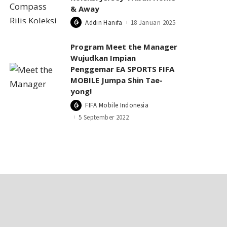
& Away
Addin Hanifa
18 Januari 2025
Posted
by
Program Meet the Manager
Wujudkan Impian
Penggemar EA SPORTS FIFA
MOBILE Jumpa Shin Tae-
yong!
FIFA Mobile Indonesia
Posted
by
5 September 2022