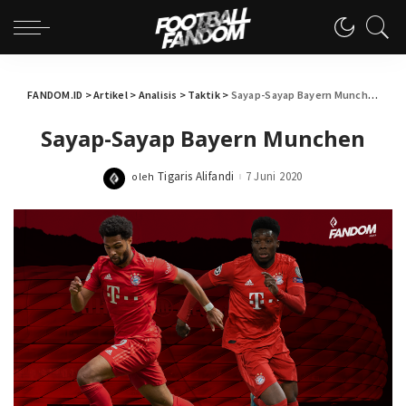
FANDOM.ID
>
Artikel
>
Analisis
>
Taktik
>
Sayap-Sayap Bayern Munchen
Sayap-Sayap Bayern Munchen
Tigaris Alifandi
7 Juni 2020
oleh
Posted
by